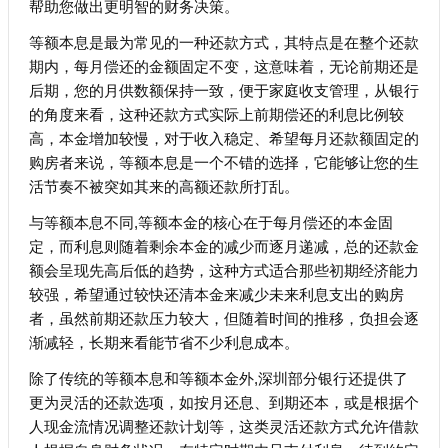
帮助您做出更明智的财务决策。
等额本息是最为常见的一种还款方式，其特点是在整个还款
期内，每月偿还的金额固定不变，这意味着，无论前期还是
后期，您的月供数额保持一致，便于家庭收支管理，从银行
的角度来看，这种还款方式实际上前期偿还的利息比例较
高，本金增加较慢，对于收入稳定、希望每月还款额固定的
购房者来说，等额本息是一个不错的选择，它能够让您的生
活节奏不被突如其来的高额还款所打乱。
与等额本息不同,等额本金的核心在于每月偿还的本金固
定，而利息则随着剩余本金的减少而逐月递减，总的还款金
额会呈现先高后低的趋势，这种方式适合那些初期经济能力
较强，希望通过较快还清本金来减少未来利息支出的购房
者，虽然前期还款压力较大，但随着时间的推移，负担会逐
渐减轻，长期来看能节省不少利息成本。
除了传统的等额本息和等额本金外,深圳部分银行还提供了
更为灵活的还款选项，如按月还息、到期还本，或是根据个
人现金流情况调整还款计划等，这类灵活还款方式允许借款