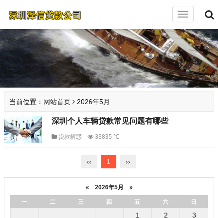
切
换
导
航
当前位置：
网站首页
2026年5月
深圳个人车辆贷款常见问题有哪些
贷款解惑
33835 ℃
‹‹
1
››
«
2026年5月
»
一
二
三
四
五
六
日
1
2
3