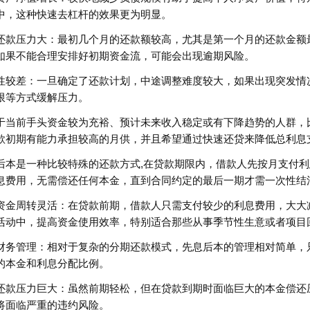
中，这种快速去杠杆的效果更为明显。
还款压力大：最初几个月的还款额较高，尤其是第一个月的还款金额
如果不能合理安排好初期资金流，可能会出现逾期风险。
性较差：一旦确定了还款计划，中途调整难度较大，如果出现突发情
限等方式缓解压力。
于当前手头资金较为充裕、预计未来收入稳定或有下降趋势的人群，
款初期有能力承担较高的月供，并且希望通过快速还贷来降低总利息
后本是一种比较特殊的还款方式,在贷款期限内，借款人先按月支付
息费用，无需偿还任何本金，直到合同约定的最后一期才需一次性结
资金周转灵活：在贷款前期，借款人只需支付较少的利息费用，大大
活动中，提高资金使用效率，特别适合那些从事季节性生意或者项目
财务管理：相对于复杂的分期还款模式，先息后本的管理相对简单，
的本金和利息分配比例。
还款压力巨大：虽然前期轻松，但在贷款到期时面临巨大的本金偿还
将面临严重的违约风险。