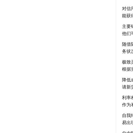
对信
能获
主要
他们
随借
务状
极致
根据
降低
请新
利率
作为
自我
易出