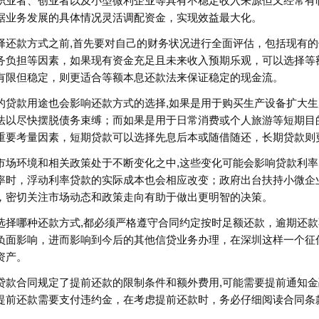
职业者、创业者以及小型微利企业等具有不稳定收入来源但又经常有
据业务发展的具体情况灵活调配资金，实现效益最大化。
择还款方式之前,首先要对自己的财务状况进行全面评估，包括现有
务负担等因素，如果现有资金充足且未来收入预期乐观，可以选择等
有限但稳定，则更适合等额本息还款法来保证稳定的现金流。
的贷款用途也会影响还款方式的选择,如果是用于购买生产设备扩大
法以尽快摆脱债务束缚；而如果是用于日常消费或个人旅游等短期目
重要考量因素，短期贷款可以选择先息后本或随借随还，长期贷款则
市场环境和相关政策处于不断变化之中,这些变化可能会影响贷款利
率时，浮动利率贷款的实际成本也会相应改变；政府出台扶持小微企
，密切关注市场动态和政策走向有助于做出更明智的决策。
选择哪种还款方式,都必须严格遵守合同约定按时足额还款，逾期还
负面影响，进而影响到今后的其他信贷业务办理，在深圳这样一个征
资产。
贷款合同规定了提前还款的限制条件和额外费用,可能需要提前通知
提前还款需要支付违约金，在考虑提前还款时，务必仔细阅读合同条