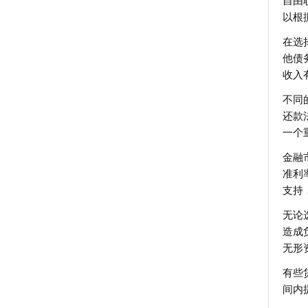
自由
以根
在选
他债
收入
不同
还款
一个
金融
准利
支持
无论
造成
无形
有些
间内