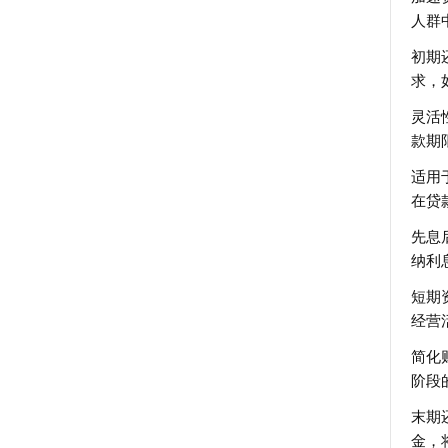
人群
初期
求，
灵活
款期
适用
在贷
先息
纳利
短期
经营
简化
阶段
末期
金，