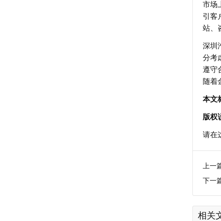
市场
引客
站、
深圳
分考
遵守
随着
本文
版权
请在
上一
下一
相关