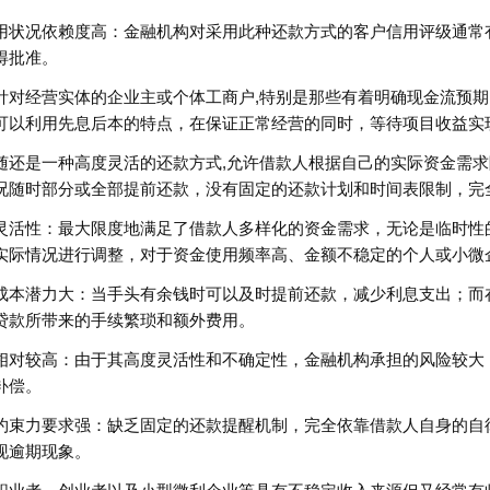
用状况依赖度高：金融机构对采用此种还款方式的客户信用评级通常
得批准。
针对经营实体的企业主或个体工商户,特别是那些有着明确现金流预
可以利用先息后本的特点，在保证正常经营的同时，等待项目收益实
随还是一种高度灵活的还款方式,允许借款人根据自己的实际资金需
况随时部分或全部提前还款，没有固定的还款计划和时间表限制，完
灵活性：最大限度地满足了借款人多样化的资金需求，无论是临时性
实际情况进行调整，对于资金使用频率高、金额不稳定的个人或小微
成本潜力大：当手头有余钱时可以及时提前还款，减少利息支出；而
贷款所带来的手续繁琐和额外费用。
相对较高：由于其高度灵活性和不确定性，金融机构承担的风险较大
补偿。
约束力要求强：缺乏固定的还款提醒机制，完全依靠借款人自身的自
现逾期现象。