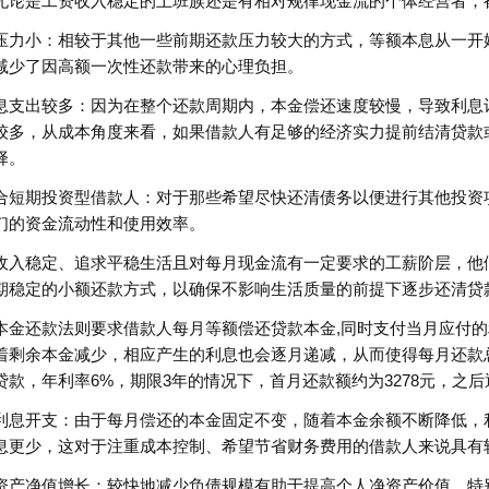
无论是工资收入稳定的上班族还是有相对规律现金流的个体经营者，
压力小：相较于其他一些前期还款压力较大的方式，等额本息从一开
减少了因高额一次性还款带来的心理负担。
息支出较多：因为在整个还款周期内，本金偿还速度较慢，导致利息
较多，从成本角度来看，如果借款人有足够的经济实力提前结清贷款
择。
合短期投资型借款人：对于那些希望尽快还清债务以便进行其他投资
们的资金流动性和使用效率。
收入稳定、追求平稳生活且对每月现金流有一定要求的工薪阶层，他
期稳定的小额还款方式，以确保不影响生活质量的前提下逐步还清贷
本金还款法则要求借款人每月等额偿还贷款本金,同时支付当月应付
着剩余本金减少，相应产生的利息也会逐月递减，从而使得每月还款
贷款，年利率6%，期限3年的情况下，首月还款额约为3278元，之
利息开支：由于每月偿还的本金固定不变，随着本金余额不断降低，
息更少，这对于注重成本控制、希望节省财务费用的借款人来说具有
资产净值增长：较快地减少负债规模有助于提高个人净资产价值，特