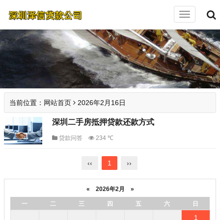
切
换
导
航
当前位置：
网站首页
2026年2月16日
深圳二手房抵押贷款还款方式
贷款问答
234 ℃
‹‹
1
››
«
2026年2月
»
一
二
三
四
五
六
日
1