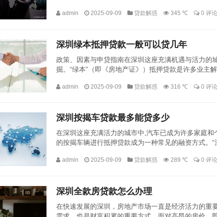
款作为一种创新的金融产品，正逐渐成为企业解决资金难
admin
2025-09-09
贷款解惑
345 ℃
0 评
深圳绿本抵押贷款一般可以贷几年
政策、因素与申贷指南在深圳这座充满机遇与活力的
掘。“绿本”（即《房地产证》）抵押贷款是许多业主
可以贷几年”这一问题，并非有一个固定不变的答案，它
admin
2025-09-09
贷款解惑
316 ℃
0 评
深圳按揭车贷款最多能贷多少
在深圳这座充满活力的城市中,汽车已成为许多家庭和
的按揭车辆进行抵押贷款成为一种常见的融资方式。“
答案，它受到多种因素的影响，本文将从不同角度深入探
admin
2025-09-09
贷款解惑
289 ℃
0 评
深圳全款房贷款怎么办理
在快速发展的深圳，房地产市场一直是经济活力的重
需求，也是财富积累的重要方式，面对高昂的房价，