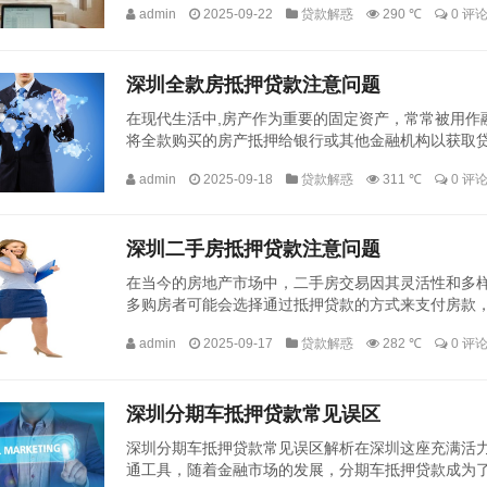
admin
2025-09-22
贷款解惑
290 ℃
0 评
深圳全款房抵押贷款注意问题
在现代生活中,房产作为重要的固定资产，常常被用作
将全款购买的房产抵押给银行或其他金融机构以获取
慎就可能引发一系列问题，本文将详细探讨在深圳进行全
admin
2025-09-18
贷款解惑
311 ℃
0 评
深圳二手房抵押贷款注意问题
在当今的房地产市场中，二手房交易因其灵活性和多
多购房者可能会选择通过抵押贷款的方式来支付房款
活，在实际操作中，二手房抵押贷款涉及诸多细节和注意
admin
2025-09-17
贷款解惑
282 ℃
0 评
深圳分期车抵押贷款常见误区
深圳分期车抵押贷款常见误区解析在深圳这座充满活力
通工具，随着金融市场的发展，分期车抵押贷款成为