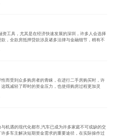
论
查看详细
融资工具，尤其是在经济快速发展的深圳，许多人会选择
贷款，全款房抵押贷款涉及诸多法律与金融细节，稍有不
款房抵押贷款时需...
论
查看详细
样性而受到众多购房者的青睐，在进行二手房购买时，许
，这既减轻了即时的资金压力，也使得购房过程更加灵
事项，尤其是在深圳这...
论
查看详细
与机遇的现代化都市,汽车已成为许多家庭不可或缺的交
了许多车主解决短期资金需求的重要途径，在实际操作过