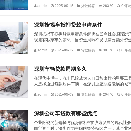
程中，不少借款人由于缺乏专业知识或对贷款流程不够了
admin
2025-09-15
贷款解惑
283 ℃
0 评
深圳按揭车抵押贷款申请条件
深圳按揭车抵押贷款申请条件解析在当今社会,随着汽
现拥有私家车的梦想，当资金周转不灵或需要额外资
申请贷款，本文将详细解析深圳地区按揭车抵押贷款的申
admin
2025-09-12
贷款解惑
301 ℃
0 评
深圳车辆贷款周期多久
在现代生活中，汽车已经成为人们日常出行的重要工
人选择通过贷款购买车辆，在深圳这座快速发展的城
贷款的人来说，了解贷款周期的具体时长是至关重要的，
admin
2025-09-09
贷款解惑
294 ℃
0 评
深圳公司车贷款有哪些优点
企业融资的新选择与优势解析**在快速发展的现代社
固定资产时，深圳作为中国的经济特区之一，其企业