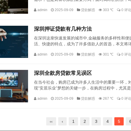
资机会而考虑将房产作为抵押物来获取贷款，本文将为您
admin
2025-09-09
贷款解惑
303 ℃
0 评
深圳押证贷款有几种方法
在深圳这座快速发展的城市中,金融服务的多样性和便
活、快捷的特点，成为了许多借款人的首选，本文将
理解这一金融产品。定义与特点房产抵押贷是最常见的一
admin
2025-09-09
贷款解惑
301 ℃
0 评
深圳全款房贷款常见误区
在当今社会，购房已成为许多人生活中的重要一环，
现“安居乐业”梦想的关键一步，在购房过程中，尤其
区，本文将深入探讨这些误区，帮助读者更加理性地看待
admin
2025-09-09
贷款解惑
267 ℃
0 评
‹‹
‹
1
2
3
4
5