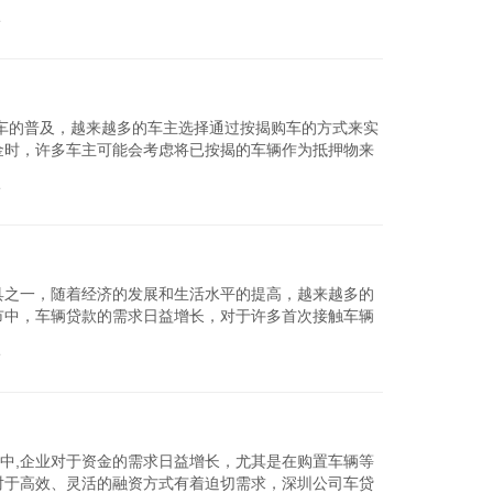
解，容易陷入...
论
查看详细
车的普及，越来越多的车主选择通过按揭购车的方式来实
金时，许多车主可能会考虑将已按揭的车辆作为抵押物来
请条件，帮助...
论
查看详细
具之一，随着经济的发展和生活水平的提高，越来越多的
市中，车辆贷款的需求日益增长，对于许多首次接触车辆
本文将详细探讨深圳...
论
查看详细
会中,企业对于资金的需求日益增长，尤其是在购置车辆等
对于高效、灵活的融资方式有着迫切需求，深圳公司车贷