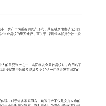
题的新选择...
论
查看详细
城市，房产作为重要的资产形式，其金融属性也被充分挖
解决资金需求的重要途径，而关于“深圳绿本抵押贷款一般
受到多种因...
论
查看详细
个人的重要资产之一，当面临资金周转需求时，利用名下
深圳按揭车贷款最多能贷多少？”这一问题并没有固定的
讨这一话题，帮...
论
查看详细
要体现，对于许多家庭而言，购置房产不仅是安身立命的
即使是全款购房的家庭，有时也会因为资金周转或其他投