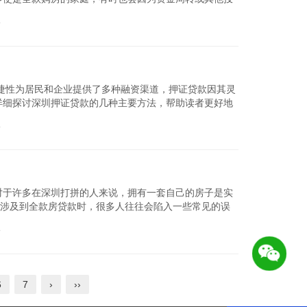
详细解析在深圳如何...
论
查看详细
捷性为居民和企业提供了多种融资渠道，押证贷款因其灵
详细探讨深圳押证贷款的几种主要方法，帮助读者更好地
种押证贷...
论
查看详细
对于许多在深圳打拼的人来说，拥有一套自己的房子是实
是涉及到全款房贷款时，很多人往往会陷入一些常见的误
全款房贷款,避免...
论
查看详细
6
7
›
››