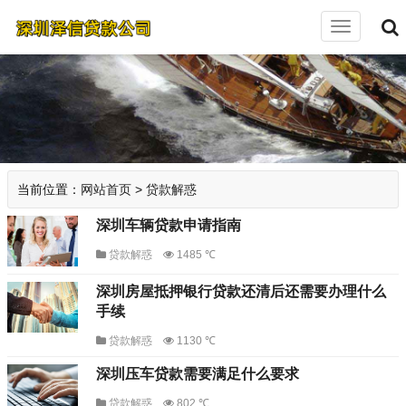
切
换
导
航
当前位置：
网站首页
>
贷款解惑
深圳车辆贷款申请指南
贷款解惑
1485 ℃
深圳房屋抵押银行贷款还清后还需要办理什么
手续
贷款解惑
1130 ℃
深圳压车贷款需要满足什么要求
贷款解惑
802 ℃