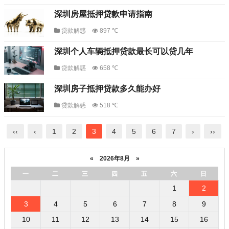
深圳房屋抵押贷款申请指南
贷款解惑
897 ℃
深圳个人车辆抵押贷款最长可以贷几年
贷款解惑
658 ℃
深圳房子抵押贷款多久能办好
贷款解惑
518 ℃
‹‹
‹
1
2
3
4
5
6
7
›
››
«
2026年8月
»
一
二
三
四
五
六
日
1
2
3
4
5
6
7
8
9
10
11
12
13
14
15
16