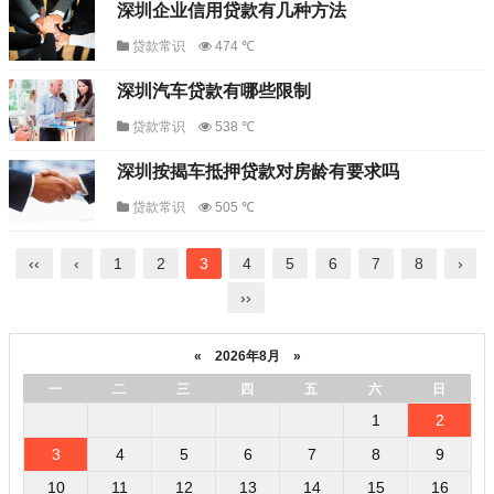
深圳企业信用贷款有几种方法
贷款常识
474 ℃
深圳汽车贷款有哪些限制
贷款常识
538 ℃
深圳按揭车抵押贷款对房龄有要求吗
贷款常识
505 ℃
‹‹
‹
1
2
3
4
5
6
7
8
›
››
«
2026年8月
»
一
二
三
四
五
六
日
1
2
3
4
5
6
7
8
9
10
11
12
13
14
15
16