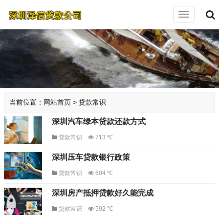
切
换
导
航
当前位置：
网站首页
>
贷款常识
深圳汽车绿本贷款还款方式
贷款常识
713 ℃
深圳压车贷款银行政策
贷款常识
604 ℃
深圳房产抵押贷款好久能完成
贷款常识
592 ℃