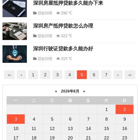
深圳房屋抵押贷款多久能办下来
贷款问答
290 ℃
深圳房产抵押贷款怎么办理
贷款问答
322 ℃
深圳行驶证贷款多久能办好
贷款问答
315 ℃
‹‹
‹
1
2
3
4
5
6
7
›
››
«
2026年8月
»
一
二
三
四
五
六
日
1
2
3
4
5
6
7
8
9
10
11
12
13
14
15
16
17
18
19
20
21
22
23